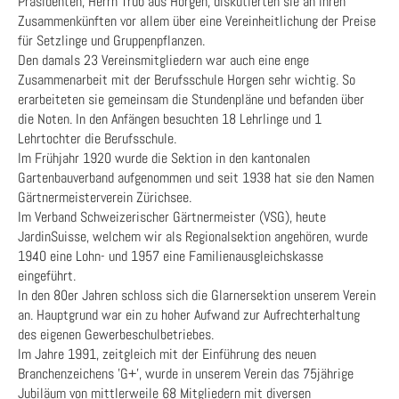
Präsidenten, Herrn Trüb aus Horgen, diskutierten sie an ihren
Zusammenkünften vor allem über eine Vereinheitlichung der Preise
für Setzlinge und Gruppenpflanzen.
Den damals 23 Vereinsmitgliedern war auch eine enge
Zusammenarbeit mit der Berufsschule Horgen sehr wichtig. So
erarbeiteten sie gemeinsam die Stundenpläne und befanden über
die Noten. In den Anfängen besuchten 18 Lehrlinge und 1
Lehrtochter die Berufsschule.
Im Frühjahr 1920 wurde die Sektion in den kantonalen
Gartenbauverband aufgenommen und seit 1938 hat sie den Namen
Gärtnermeisterverein Zürichsee.
Im Verband Schweizerischer Gärtnermeister (VSG), heute
JardinSuisse, welchem wir als Regionalsektion angehören, wurde
1940 eine Lohn- und 1957 eine Familienausgleichskasse
eingeführt.
In den 80er Jahren schloss sich die Glarnersektion unserem Verein
an. Hauptgrund war ein zu hoher Aufwand zur Aufrechterhaltung
des eigenen Gewerbeschulbetriebes.
Im Jahre 1991, zeitgleich mit der Einführung des neuen
Branchenzeichens ’G+’, wurde in unserem Verein das 75jährige
Jubiläum von mittlerweile 68 Mitgliedern mit diversen