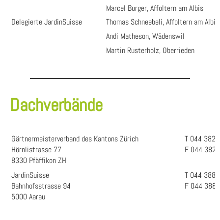
Marcel Burger, Affoltern am Albis
Delegierte JardinSuisse
Thomas Schneebeli, Affoltern am Albis
Andi Matheson, Wädenswil
Martin Rusterholz, Oberrieden
Dachverbände
Gärtnermeisterverband des Kantons Zürich
T 044 382 
Hörnlistrasse 77
F 044 382 
8330 Pfäffikon ZH
JardinSuisse
T 044 388 
Bahnhofsstrasse 94
F 044 388 
5000 Aarau