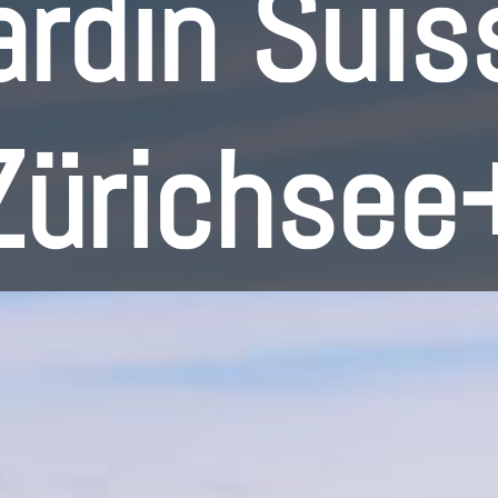
ardin Suis
Zürichsee